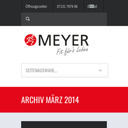
Öffnungszeiten
07131 7979 06
E-Mail
SEITENAUSWAHL...
ARCHIV MÄRZ 2014