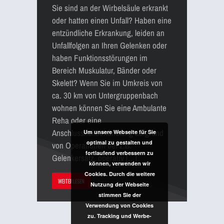
Sie sind an der Wirbelsäule erkrankt
oder hatten einen Unfall? Haben eine
entzündliche Erkrankung, leiden an
Unfallfolgen an Ihren Gelenken oder
haben Funktionsstörungen im
Bereich Muskulatur, Bänder oder
Skelett? Wenn Sie im Umkreis von
ca. 30 km von Untergruppenbach
wohnen können Sie eine Ambulante
Reha oder eine
Anschlussheilbehandlung aufgrund
Um unsere Webseite für Sie
optimal zu gestalten und
von Operationen bei z.B.
fortlaufend verbessern zu
Gelenkersatz, operativ […]
können, verwenden wir
Cookies. Durch die weitere
WEITERLESEN
Nutzung der Webseite
stimmen Sie der
Verwendung von Cookies
zu. Tracking und Werbe-