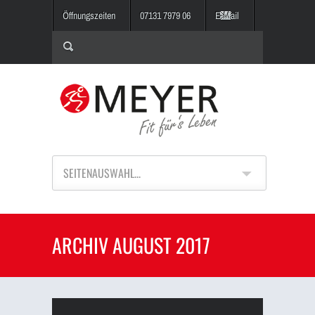
Öffnungszeiten
07131 7979 06
E-Mail
SEITENAUSWAHL...
ARCHIV AUGUST 2017