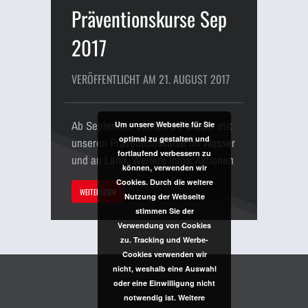
Präventionskurse Sep
2017
VERÖFFENTLICHT AM 21. AUGUST 2017
Ab September starten wir wieder mit
Um unsere Webseite für Sie
optimal zu gestalten und
unseren Präventionskurse im Wasser
fortlaufend verbessern zu
und an Land. Weitere Infos: Aktionen
können, verwenden wir
Cookies. Durch die weitere
WEITERLESEN
Nutzung der Webseite
stimmen Sie der
Verwendung von Cookies
zu. Tracking und Werbe-
Cookies verwenden wir
nicht, weshalb eine Auswahl
oder eine Einwilligung nicht
notwendig ist. Weitere