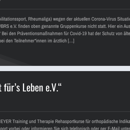
tationssport, Rheumaliga) wegen der aktuellen Corona-Virus Situatio
BRS e.V. finden oben genannte Gruppenkurse nicht statt. Hier ein A
t“ Bei den Präventionsmaßnahmen für Covid-19 hat der Schutz von älte
bei den Teilnehmer*innen im ärztlich […]
 für’s Leben e.V.“
EYER Training und Therapie Rehasportkurse für orthopädische Indika
sport vorbei oder informieren Sie sich telefonisch oder per E-Mail un