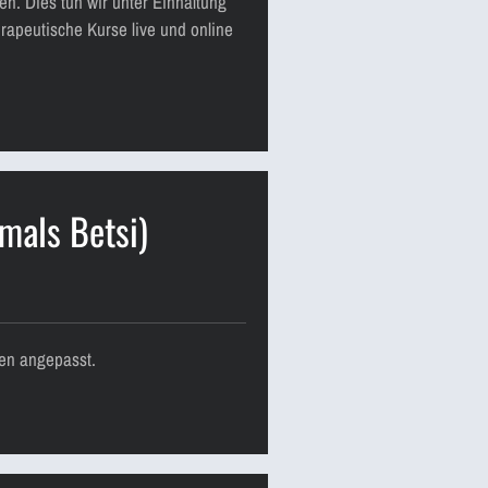
n. Dies tun wir unter Einhaltung
apeutische Kurse live und online
mals Betsi)
ten angepasst.