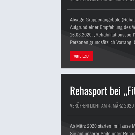
Absage Gruppenangebote (Rehabili
Aufgrund einer Empfehlung des W
16.03.2020: „Rehabilitationsspor
Personen grundsätzlich Vorrang, 
WEITERLESEN
Rehasport bei „Fit
VERÖFFENTLICHT AM 4. MÄRZ 2020
Ab März 2020 starten im Hause M
Sie auf unserer Seite unter Reha