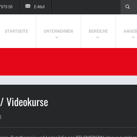
7979 06
E-Mail
STARTSEITE
UNTERNEHMEN
BEREICHE
ANGE
 / Videokurse
0