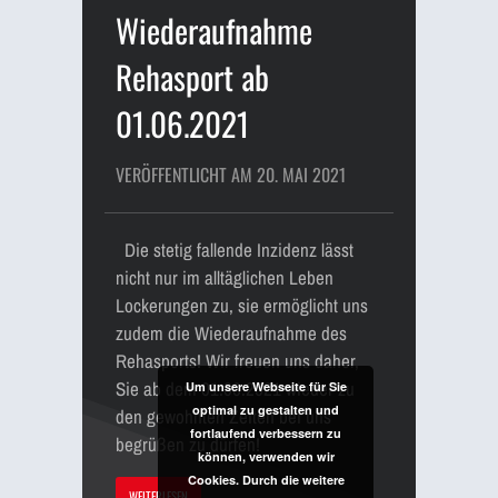
Wiederaufnahme
Rehasport ab
01.06.2021
VERÖFFENTLICHT AM 20. MAI 2021
Die stetig fallende Inzidenz lässt
nicht nur im alltäglichen Leben
Lockerungen zu, sie ermöglicht uns
zudem die Wiederaufnahme des
Rehasports! Wir freuen uns daher,
Sie ab dem 01.06.2021 wieder zu
Um unsere Webseite für Sie
optimal zu gestalten und
den gewohnten Zeiten bei uns
fortlaufend verbessern zu
begrüßen zu dürfen!
können, verwenden wir
Cookies. Durch die weitere
WEITERLESEN