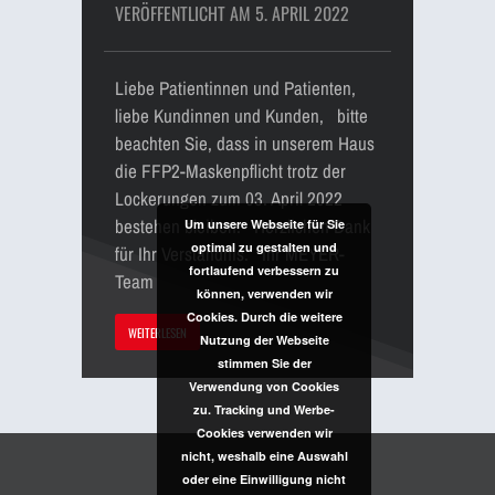
VERÖFFENTLICHT AM 5. APRIL 2022
Liebe Patientinnen und Patienten,
liebe Kundinnen und Kunden, bitte
beachten Sie, dass in unserem Haus
die FFP2-Maskenpflicht trotz der
Lockerungen zum 03. April 2022
bestehen bleiben. Herzlichen Dank
Um unsere Webseite für Sie
optimal zu gestalten und
für Ihr Verständnis. Ihr MEYER-
fortlaufend verbessern zu
Team
können, verwenden wir
Cookies. Durch die weitere
WEITERLESEN
Nutzung der Webseite
stimmen Sie der
Verwendung von Cookies
zu. Tracking und Werbe-
Cookies verwenden wir
nicht, weshalb eine Auswahl
oder eine Einwilligung nicht