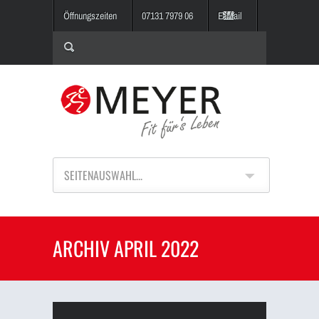
Öffnungszeiten
07131 7979 06
E-Mail
SEITENAUSWAHL...
ARCHIV APRIL 2022