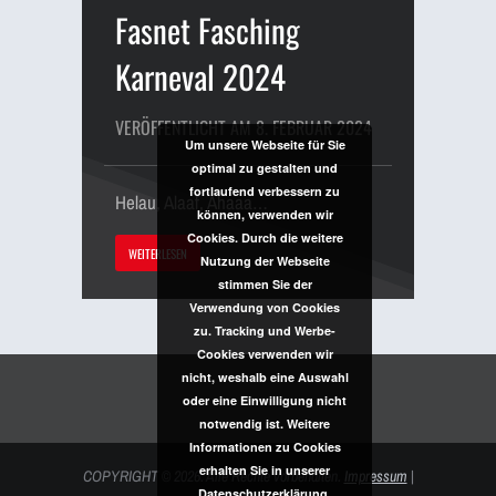
Fasnet Fasching
Karneval 2024
VERÖFFENTLICHT AM 8. FEBRUAR 2024
Um unsere Webseite für Sie
optimal zu gestalten und
fortlaufend verbessern zu
Helau, Alaaf, Ahaaa…
können, verwenden wir
Cookies. Durch die weitere
WEITERLESEN
Nutzung der Webseite
stimmen Sie der
Verwendung von Cookies
zu. Tracking und Werbe-
Cookies verwenden wir
nicht, weshalb eine Auswahl
oder eine Einwilligung nicht
notwendig ist. Weitere
Informationen zu Cookies
erhalten Sie in unserer
COPYRIGHT
© 2026. Alle Rechte vorbehalten.
Impressum
|
Datenschutzerklärung.