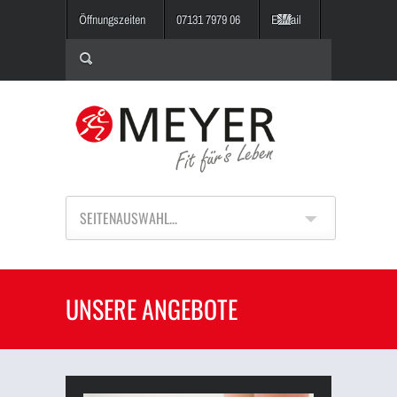
Öffnungszeiten
07131 7979 06
E-Mail
SEITENAUSWAHL...
UNSERE ANGEBOTE