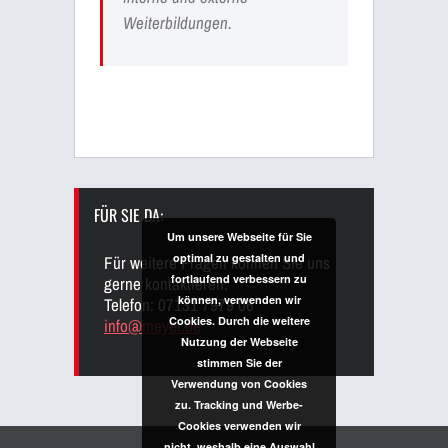
Weiterbildungen.
FÜR SIE DA:
Um unsere Webseite für Sie
optimal zu gestalten und
Für weitere Fragen können Sie uns
fortlaufend verbessern zu
gerne kontaktieren:
können, verwenden wir
Telefon: 07131 7979 06
Cookies. Durch die weitere
info@meyer.de
Nutzung der Webseite
stimmen Sie der
Verwendung von Cookies
zu. Tracking und Werbe-
Cookies verwenden wir
nicht, weshalb eine Auswahl