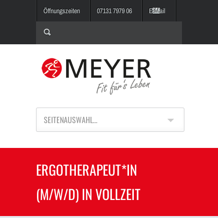
Öffnungszeiten
07131 7979 06
E-Mail
SEITENAUSWAHL...
ERGOTHERAPEUT*IN
(M/W/D) IN VOLLZEIT