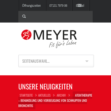
Öffnungszeiten
07131 7979 06
E-Mail
SEITENAUSWAHL...
UNSERE NEUIGKEITEN
STARTSEITE
AKTUELLES
ARCHIV
ATEMTHERAPIE
– BEHANDLUNG UND VORBEUGUNG VON SCHNUPFEN UND
BRONCHITIS