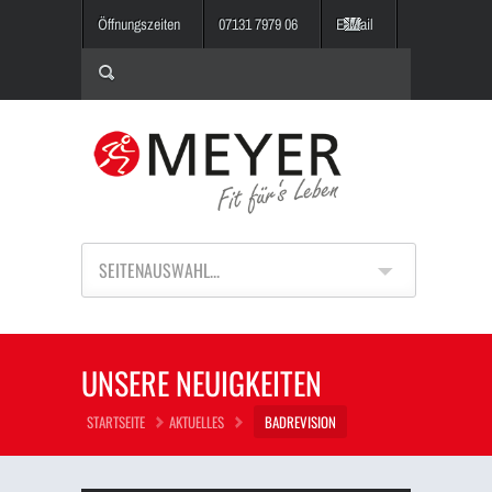
Öffnungszeiten
07131 7979 06
E-Mail
SEITENAUSWAHL...
UNSERE NEUIGKEITEN
STARTSEITE
AKTUELLES
BADREVISION