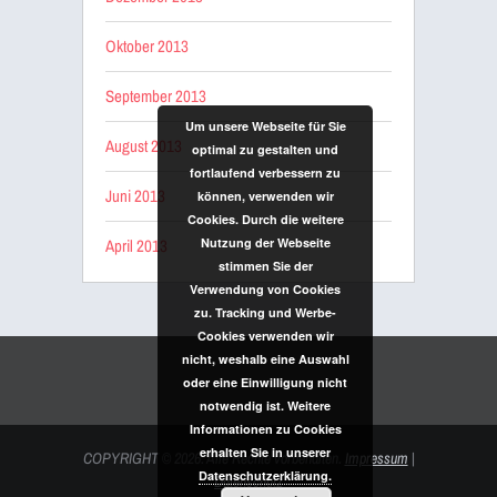
Oktober 2013
September 2013
Um unsere Webseite für Sie
August 2013
optimal zu gestalten und
fortlaufend verbessern zu
Juni 2013
können, verwenden wir
Cookies. Durch die weitere
April 2013
Nutzung der Webseite
stimmen Sie der
Verwendung von Cookies
zu. Tracking und Werbe-
Cookies verwenden wir
nicht, weshalb eine Auswahl
oder eine Einwilligung nicht
notwendig ist. Weitere
Informationen zu Cookies
erhalten Sie in unserer
COPYRIGHT
© 2026. Alle Rechte vorbehalten.
Impressum
|
Datenschutzerklärung.
Datenschutz