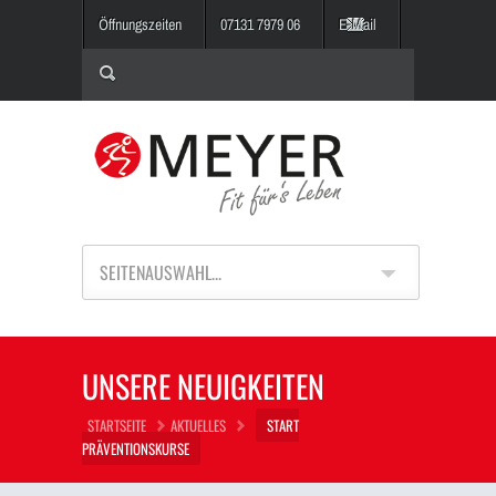
Öffnungszeiten
07131 7979 06
E-Mail
SEITENAUSWAHL...
UNSERE NEUIGKEITEN
STARTSEITE
AKTUELLES
START
PRÄVENTIONSKURSE