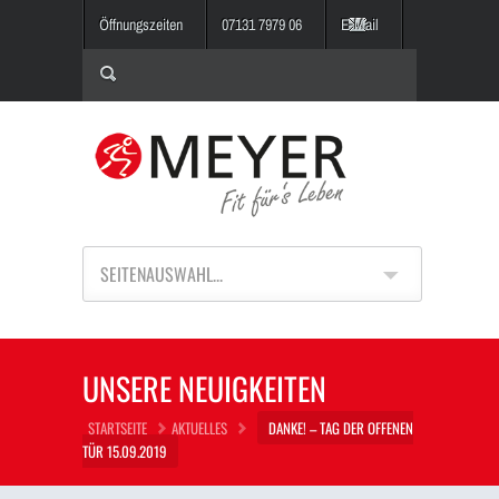
Öffnungszeiten
07131 7979 06
E-Mail
SEITENAUSWAHL...
UNSERE NEUIGKEITEN
STARTSEITE
AKTUELLES
DANKE! – TAG DER OFFENEN
TÜR 15.09.2019