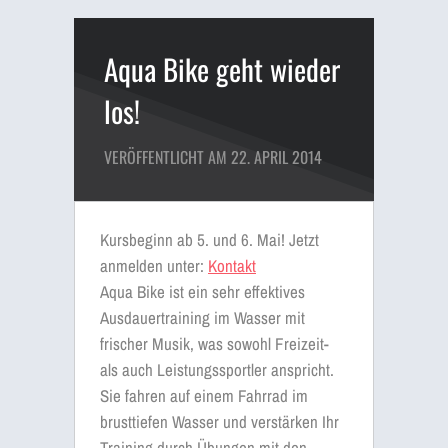
Aqua Bike geht wieder
los!
VERÖFFENTLICHT AM 22. APRIL 2014
Kursbeginn ab 5. und 6. Mai! Jetzt
anmelden unter:
Kontakt
Aqua Bike ist ein sehr effektives
Ausdauertraining im Wasser mit
frischer Musik, was sowohl Freizeit-
als auch Leistungssportler anspricht.
Sie fahren auf einem Fahrrad im
brusttiefen Wasser und verstärken Ihr
Training durch Übungen mit den