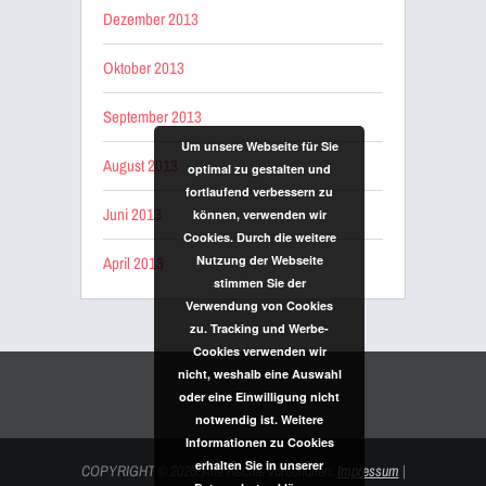
Dezember 2013
Oktober 2013
September 2013
Um unsere Webseite für Sie
August 2013
optimal zu gestalten und
fortlaufend verbessern zu
Juni 2013
können, verwenden wir
Cookies. Durch die weitere
April 2013
Nutzung der Webseite
stimmen Sie der
Verwendung von Cookies
zu. Tracking und Werbe-
Cookies verwenden wir
nicht, weshalb eine Auswahl
oder eine Einwilligung nicht
notwendig ist. Weitere
Informationen zu Cookies
erhalten Sie in unserer
COPYRIGHT
© 2026. Alle Rechte vorbehalten.
Impressum
|