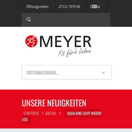
Öffnungszeiten
07131 7979 06
E-Mail
SEITENAUSWAHL...
UNSERE NEUIGKEITEN
STARTSEITE
ARCHIV
AQUA BIKE GEHT WIEDER
LOS!